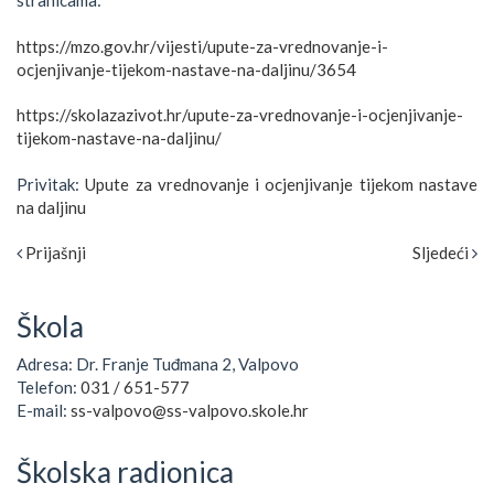
stranicama:
https://mzo.gov.hr/vijesti/upute-za-vrednovanje-i-
ocjenjivanje-tijekom-nastave-na-daljinu/3654
https://skolazazivot.hr/upute-za-vrednovanje-i-ocjenjivanje-
tijekom-nastave-na-daljinu/
Privitak:
Upute za vrednovanje i ocjenjivanje tijekom nastave
na daljinu
Prijašnji
Sljedeći
Škola
Adresa: Dr. Franje Tuđmana 2, Valpovo
Telefon:
031 / 651-577
E-mail:
ss-valpovo@ss-valpovo.skole.hr
Školska radionica