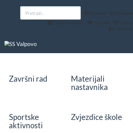
Upisi
EU projekti
Youtube
Instagra
Carnet webmail
Loomen
E-dnevn
E-dnevnik 
e-Škole
Državna
matura
Završni rad
Materijali
nastavnika
Sportske
Zvjezdice škole
aktivnosti