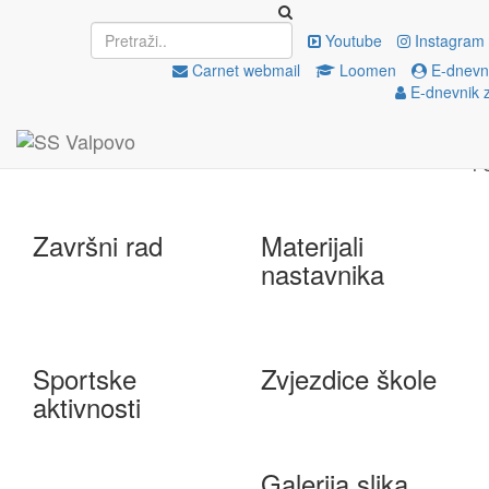
Upisi
EU projekti
Youtube
Instagram
Carnet webmail
Loomen
E-dnevni
E-dnevnik z
e-Škole
Državna matura
Završni rad
Materijali
nastavnika
Sportske
Zvjezdice škole
aktivnosti
Galerija slika