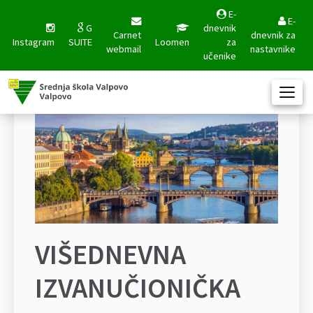
E-
E-
G
dnevnik
Carnet
dnevnik za
Instagram
SUITE
Loomen
za
webmail
nastavnike
učenike
VIŠEDNEVNA
IZVANUČIONIČKA