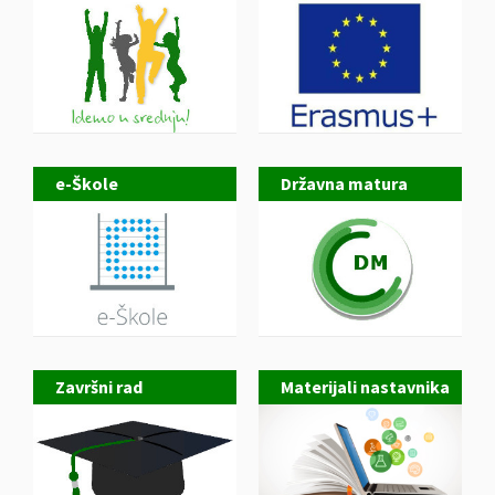
e-Škole
Državna matura
Završni rad
Materijali nastavnika