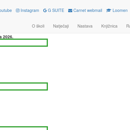
outube
Instagram
G SUITE
Carnet webmail
Loomen
PJEŠNO ZAVRŠENA ERASMUS+
RIBORU
O školi
Natječaji
Nastava
Knjižnica
R
a 2026.