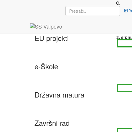
Upisi
Y
US
MA
EU projekti
2. srpnj
e-Škole
Državna matura
Završni rad