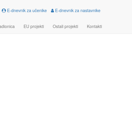
E-dnevnik za učenike
E-dnevnik za nastavnike
 MOBILNOST U
adionica
EU projekti
Ostali projekti
Kontakti