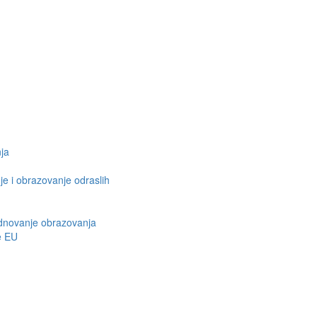
nja
e i obrazovanje odraslih
ednovanje obrazovanja
e EU