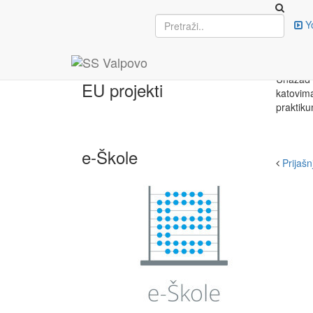
Upisi
Y
UR
8. stud
Unazad n
EU projekti
katovima
praktiku
e-Škole
Prijašnj