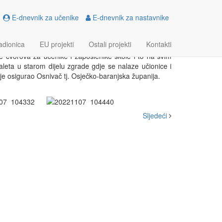
E-dnevnik za učenike
E-dnevnik za nastavnike
adionica
EU projekti
Ostali projekti
Kontakti
ne čvorova za učenike i zaposlenike škole i to na svim
aleta u starom dijelu zgrade gdje se nalaze učionice i
 je osigurao Osnivač tj. Osječko-baranjska županija.
Sljedeći