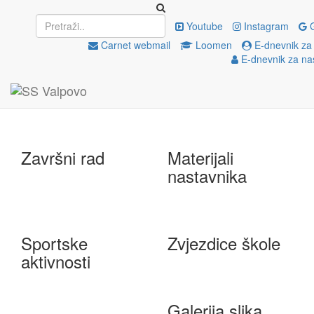
Upisi
EU projekti
Youtube
Instagram
G
Carnet webmail
Loomen
E-dnevnik za
E-dnevnik za na
e-Škole
Državna matura
Završni rad
Materijali
nastavnika
Sportske
Zvjezdice škole
aktivnosti
Galerija slika