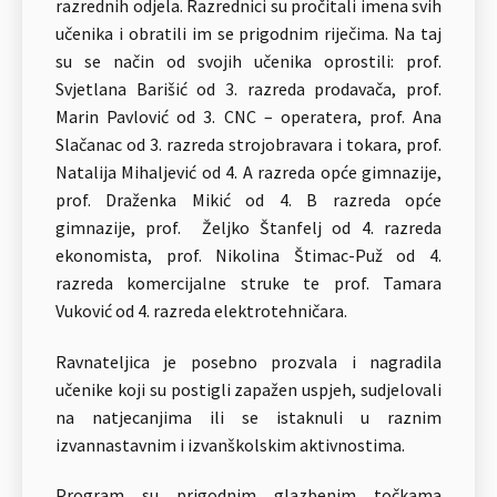
razrednih odjela. Razrednici su pročitali imena svih
učenika i obratili im se prigodnim riječima. Na taj
su se način od svojih učenika oprostili: prof.
Svjetlana Barišić od 3. razreda prodavača, prof.
Marin Pavlović od 3. CNC – operatera, prof. Ana
Slačanac od 3. razreda strojobravara i tokara, prof.
Natalija Mihaljević od 4. A razreda opće gimnazije,
prof. Draženka Mikić od 4. B razreda opće
gimnazije, prof. Željko Štanfelj od 4. razreda
ekonomista, prof. Nikolina Štimac-Puž od 4.
razreda komercijalne struke te prof. Tamara
Vuković od 4. razreda elektrotehničara.
Ravnateljica je posebno prozvala i nagradila
učenike koji su postigli zapažen uspjeh, sudjelovali
na natjecanjima ili se istaknuli u raznim
izvannastavnim i izvanškolskim aktivnostima.
Program su prigodnim glazbenim točkama