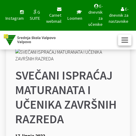
E-
E-
G
dnevnik
Carnet
dnevnik za
Instagram
SUITE
Loomen
za
webmail
nastavnike
učenike
SVEČANI ISPRAĆAJ
MATURANATA I
UČENIKA ZAVRŠNIH
RAZREDA
17. lipnja 2022.