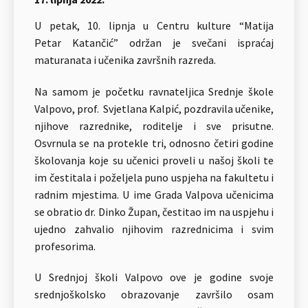
U petak, 10. lipnja u Centru kulture “Matija
Petar Katančić” održan je svečani ispraćaj
maturanata i učenika završnih razreda.
Na samom je početku ravnateljica Srednje škole
Valpovo, prof. Svjetlana Kalpić, pozdravila učenike,
njihove razrednike, roditelje i sve prisutne.
Osvrnula se na protekle tri, odnosno četiri godine
školovanja koje su učenici proveli u našoj školi te
im čestitala i poželjela puno uspjeha na fakultetu i
radnim mjestima. U ime Grada Valpova učenicima
se obratio dr. Dinko Župan, čestitao im na uspjehu i
ujedno zahvalio njihovim razrednicima i svim
profesorima.
U Srednjoj školi Valpovo ove je godine svoje
srednjoškolsko obrazovanje završilo osam