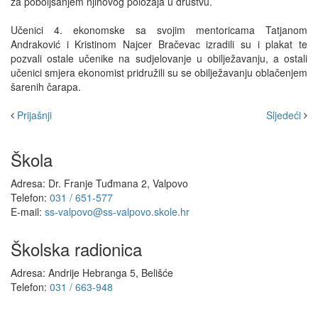
za poboljšanjem njihovog položaja u društvu.
Učenici 4. ekonomske sa svojim mentoricama Tatjanom
Andraković i Kristinom Najcer Bračevac izradili su i plakat te
pozvali ostale učenike na sudjelovanje u obilježavanju, a ostali
učenici smjera ekonomist pridružili su se obilježavanju oblačenjem
šarenih čarapa.
Prijašnji
Sljedeći
Škola
Adresa: Dr. Franje Tuđmana 2, Valpovo
Telefon:
031 / 651-577
E-mail:
ss-valpovo@ss-valpovo.skole.hr
Školska radionica
Adresa: Andrije Hebranga 5, Belišće
Telefon:
031 / 663-948