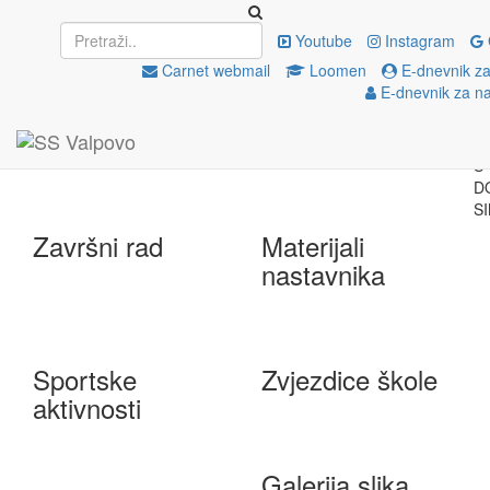
Upisi
EU projekti
Youtube
Instagram
Carnet webmail
Loomen
E-dnevnik za
E-dnevnik za na
e-Škole
Državna matura
Završni rad
Materijali
nastavnika
Sportske
Zvjezdice škole
aktivnosti
Galerija slika