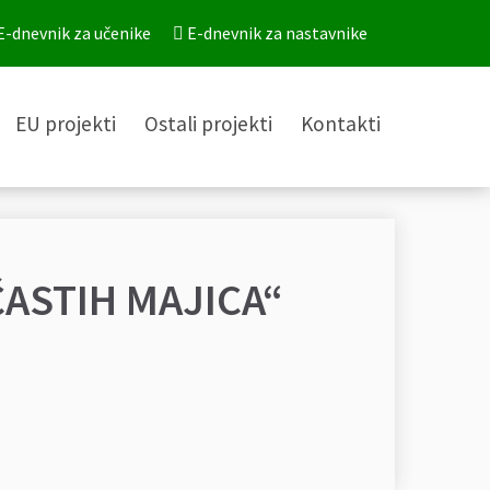
E-dnevnik za učenike
E-dnevnik za nastavnike
EU projekti
Ostali projekti
Kontakti
ČASTIH MAJICA“