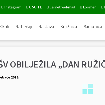
Instagram
G SUITE
Carnet webmail
Loomen
školi
Natječaji
Nastava
Knjižnica
Radionica
ŠV OBILJEŽILA „DAN RUŽI
veljače 2019.