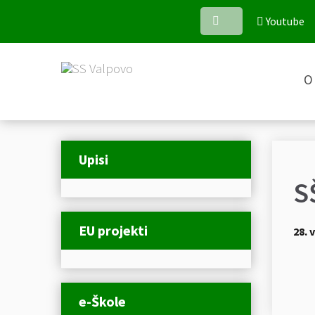
Youtube
O 
Upisi
S
EU projekti
28. 
e-Škole