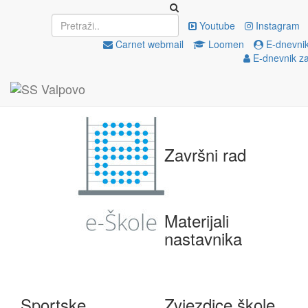
Upisi
EU projekti
Youtube
Instagram
Carnet webmail
Loomen
E-dnevnik
E-dnevnik za
e-Škole
Državna matura
Završni rad
Materijali
nastavnika
Sportske
Zvjezdice škole