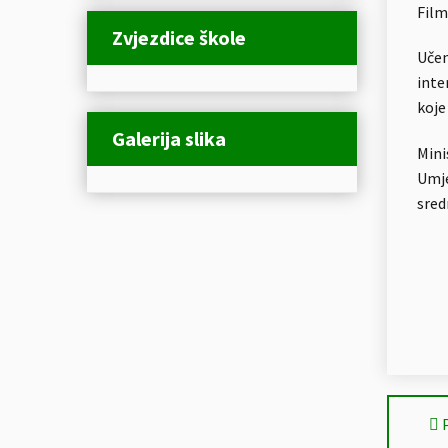
Film
Zvjezdice škole
Učen
inte
koje
Galerija slika
Mini
Umje
sred