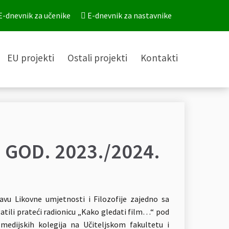
E-dnevnik za učenike
E-dnevnik za nastavnike
EU projekti
Ostali projekti
Kontakti
 GOD. 2023./2024.
tavu Likovne umjetnosti i Filozofije zajedno sa
ili prateći radionicu „Kako gledati film…“ pod
 medijskih kolegija na Učiteljskom fakultetu i