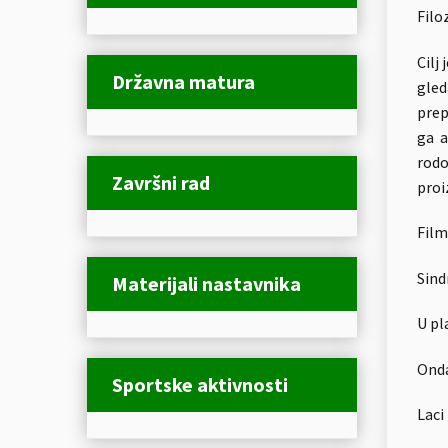
Filo
Cilj
Državna matura
gle
prep
ga a
rodo
Završni rad
proi
Filmo
Sind
Materijali nastavnika
U pl
Onda
Sportske aktivnosti
Laci