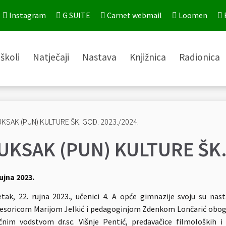
Instagram
G SUITE
Carnet webmail
Loomen
školi
Natječaji
Nastava
Knjižnica
Radionica
UKSAK (PUN) KULTURE ŠK.
rujna 2023.
tak, 22. rujna 2023., učenici 4. A opće gimnazije svoju su nas
esoricom Marijom Jelkić i pedagoginjom Zdenkom Lončarić obogat
čnim vodstvom dr.sc. Višnje Pentić, predavačice filmoloških i