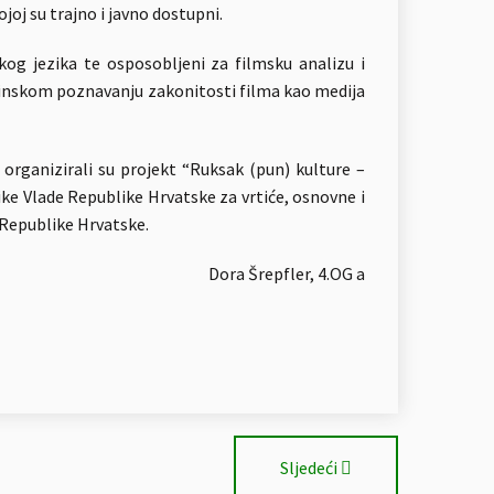
oj su trajno i javno dostupni.
kog jezika te osposobljeni za filmsku analizu i
ubinskom poznavanju zakonitosti filma kao medija
 organizirali su projekt “Ruksak (pun) kulture –
itike Vlade Republike Hrvatske za vrtiće, osnovne i
 Republike Hrvatske.
Dora Šrepfler, 4.OG a
Sljedeći