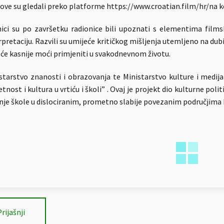
ove su gledali preko platforme https://www.croatian.film/hr/na koj
ici su po završetku radionice bili upoznati s elementima films
rpretaciju. Razvili su umijeće kritičkog mišljenja utemljeno na d
 će kasnije moći primjeniti u svakodnevnom životu.
starstvo znanosti i obrazovanja te Ministarstvo kulture i medija
tnost i kultura u vrtiću i školi” . Ovaj je projekt dio kulturne pol
nje škole u dislociranim, prometno slabije povezanim područjima
Prijašnji