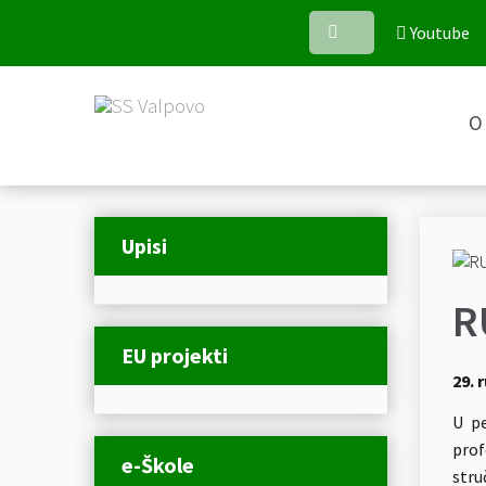
Youtube
O 
Upisi
R
EU projekti
29. 
U pe
prof
e-Škole
stru