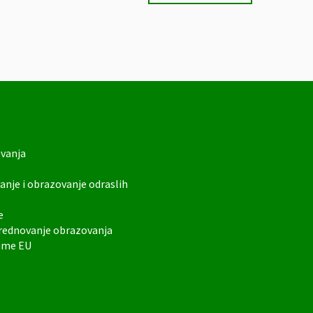
ovanja
anje i obrazovanje odraslih
e
vrednovanje obrazovanja
rame EU