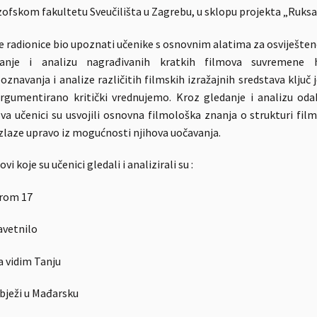
zofskom fakultetu Sveučilišta u Zagrebu, u sklopu projekta „Ruksa
 je radionice bio upoznati učenike s osnovnim alatima za osviješten
danje i analizu nagrađivanih kratkih filmova suvremene hr
oznavanja i analize različitih filmskih izražajnih sredstava klju
rgumentirano kritički vrednujemo. Kroz gledanje i analizu odab
va učenici su usvojili osnovna filmološka znanja o strukturi films
zlaze upravo iz mogućnosti njihova uočavanja.
vi koje su učenici gledali i analizirali su :
rom 17
avetnilo
 vidim Tanju
 bježi u Mađarsku