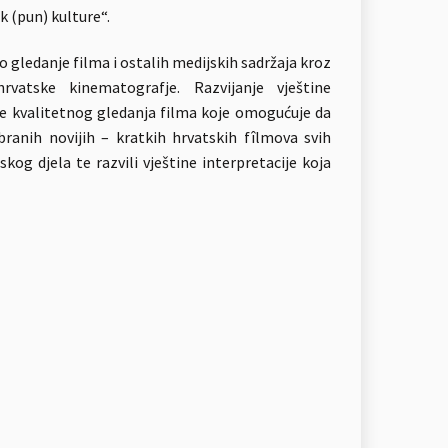
k (pun) kulture“.
o gledanje filma i ostalih medijskih sadržaja kroz
vatske kinematografje. Razvijanje vještine
č je kvalitetnog gledanja filma koje omogućuje da
ranih novijih – kratkih hrvatskih fîlmova svih
kog djela te razvili vještine interpretacije koja