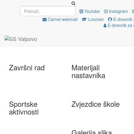
Upisi
EU projekti
Youtube
Instagram
Carnet webmail
Loomen
E-dnevnik 
E-dnevnik za 
e-Škole
Državna matura
Završni rad
Materijali
nastavnika
Sportske
Zvjezdice škole
aktivnosti
Galerija slika