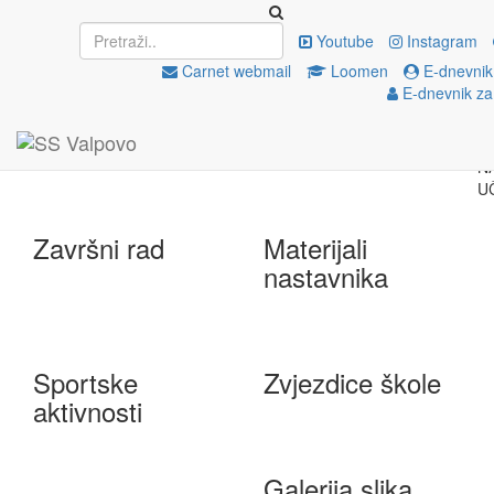
Upisi
EU projekti
Youtube
Instagram
Carnet webmail
Loomen
E-dnevnik
E-dnevnik za
e-Škole
Državna matura
Završni rad
Materijali
nastavnika
Sportske
Zvjezdice škole
aktivnosti
Galerija slika