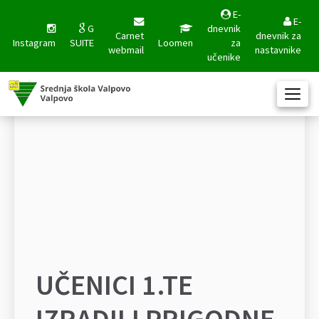
E-
E-
G
dnevnik
Carnet
dnevnik za
Instagram
SUITE
Loomen
za
webmail
nastavnike
učenike
UČENICI 1.TE
IZRADILI PRIGODNE