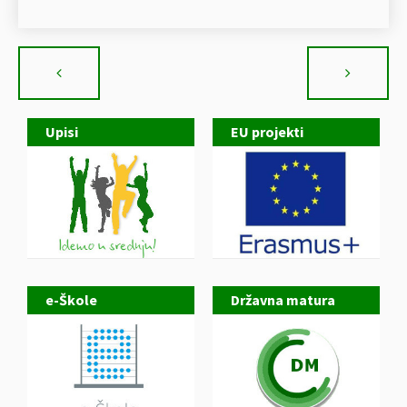
Upisi
EU projekti
e-Škole
Državna matura