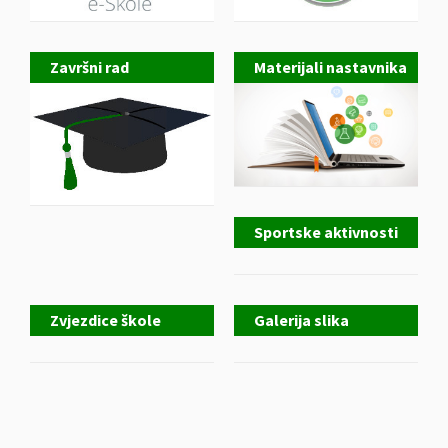
Završni rad
Materijali nastavnika
Sportske aktivnosti
Zvjezdice škole
Galerija slika