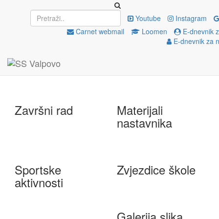
Upisi
EU projekti
Youtube
Instagram
Carnet webmail
Loomen
E-dnevnik z
E-dnevnik za n
e-Škole
Državna matura
Završni rad
Materijali
nastavnika
Sportske
Zvjezdice škole
aktivnosti
Galerija slika