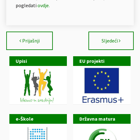
pogledati
ovdje.
Prijašnji
Sljedeći
Upisi
EU projekti
e-Škole
Državna matura