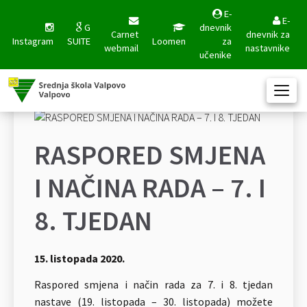
E-
E-
G
dnevnik
Carnet
dnevnik za
Instagram
SUITE
Loomen
za
webmail
nastavnike
učenike
RASPORED SMJENA
I NAČINA RADA – 7. I
8. TJEDAN
15. listopada 2020.
Raspored smjena i način rada za 7. i 8. tjedan
nastave (19. listopada – 30. listopada) možete