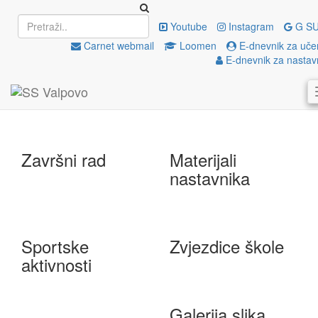
Upisi
EU projekti
Youtube
Instagram
G SU
Carnet webmail
Loomen
E-dnevnik za uče
E-dnevnik za nastav
e-Škole
Državna matura
Završni rad
Materijali
nastavnika
Sportske
Zvjezdice škole
aktivnosti
Galerija slika