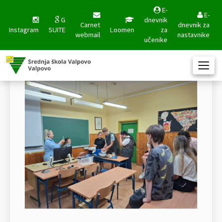
E-
E-
G
dnevnik
Carnet
dnevnik za
Instagram
SUITE
Loomen
za
webmail
nastavnike
učenike