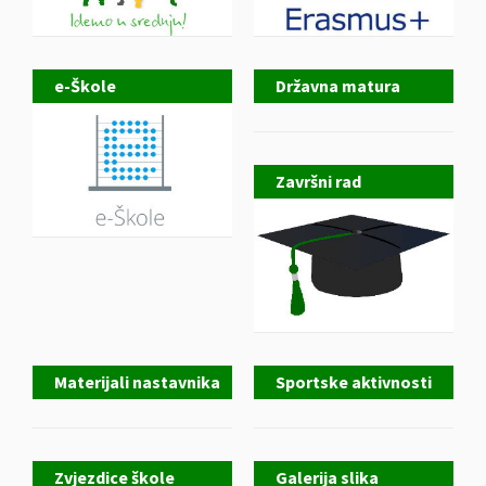
e-Škole
Državna matura
Završni rad
Materijali nastavnika
Sportske aktivnosti
Zvjezdice škole
Galerija slika