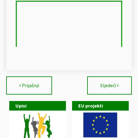
Prijašnji
Sljedeći
Upisi
EU projekti