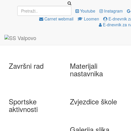
Upisi
EU projekti
Youtube
Instagram
Carnet webmail
Loomen
E-dnevnik z
E-dnevnik za n
e-Škole
Državna matura
Završni rad
Materijali
nastavnika
Sportske
Zvjezdice škole
aktivnosti
Galerija slika