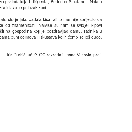
eškog skladatelja i dirigenta, Bedricha Smetane. Nakon
ratislavu te polazak kući.
 što je jako padala kiša, ali to nas nije spriječilo da
e od znamenitosti. Najviše su nam se svidjeli kipovi
aišli na gospodina koji je pozdravljao damu, radnika u
kućama puni dojmova i iskustava kojih ćemo se još dugo,
Iris Đurkić, uč. 2. OG razreda i Jasna Vuković, prof.