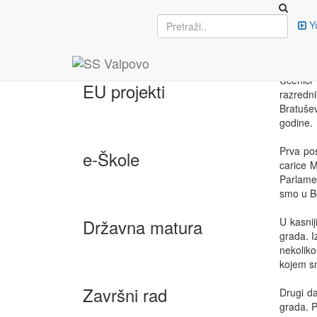
Upisi
Y
PUT
3. ožuj
Učenici 
EU projekti
razredni
Bratušev
godine.
Prva pos
e-Škole
carice M
Parlamen
smo u Be
Državna matura
U kasni
grada. I
nekoliko
kojem sm
Završni rad
Drugi d
grada. P