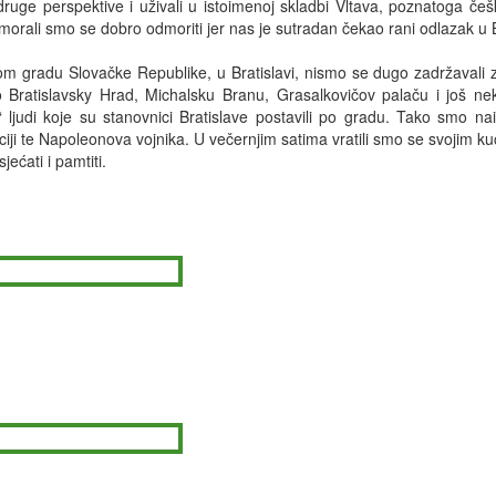
druge perspektive i uživali u istoimenoj skladbi Vltava, poznatoga č
morali smo se dobro odmoriti jer nas je sutradan čekao rani odlazak u B
m gradu Slovačke Republike, u Bratislavi, nismo se dugo zadržavali zato
 Bratislavsky Hrad, Michalsku Branu, Grasalkovičov palaču i još nek
“ ljudi koje su stanovnici Bratislave postavili po gradu. Tako smo n
ciji te Napoleonova vojnika. U večernjim satima vratili smo se svojim 
jećati i pamtiti.