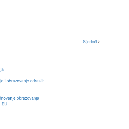
Sljedeći
nja
e i obrazovanje odraslih
ednovanje obrazovanja
e EU