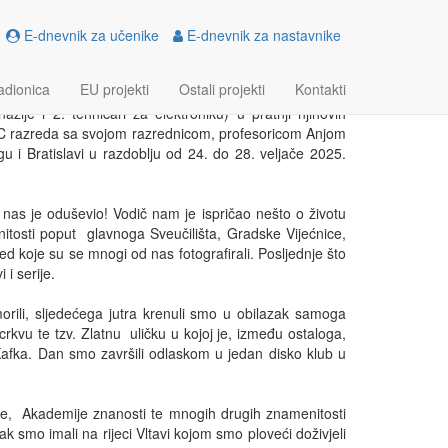
E-dnevnik za učenike
E-dnevnik za nastavnike
SLAVU
adionica
EU projekti
Ostali projekti
Kontakti
je i 2. tehničari za elektroniku) u pratnji njihovih
NC razreda sa svojom razrednicom, profesoricom Anjom
u i Bratislavi u razdoblju od 24. do 28. veljače 2025.
 nas je oduševio! Vodič nam je ispričao nešto o životu
nitosti poput glavnoga Sveučilišta, Gradske Vijećnice,
 koje su se mnogi od nas fotografirali. Posljednje što
i serije.
rili, sljedećega jutra krenuli smo u obilazak samoga
kvu te tzv. Zlatnu uličku u kojoj je, između ostaloga,
 Kafka. Dan smo završili odlaskom u jedan disko klub u
e, Akademije znanosti te mnogih drugih znamenitosti
k smo imali na rijeci Vltavi kojom smo ploveći doživjeli