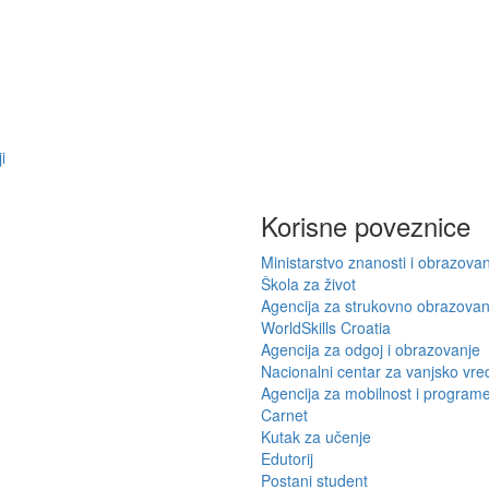
i
Korisne poveznice
Ministarstvo znanosti i obrazova
Škola za život
Agencija za strukovno obrazovanj
WorldSkills Croatia
Agencija za odgoj i obrazovanje
Nacionalni centar za vanjsko vr
Agencija za mobilnost i program
Carnet
Kutak za učenje
Edutorij
Postani student