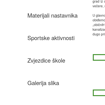
grad iz 
večere, 
Materijali nastavnika
U glavno
obiđemo
„običnih
kanaliza
dugo pris
Sportske aktivnosti
Zvjezdice škole
Galerija slika