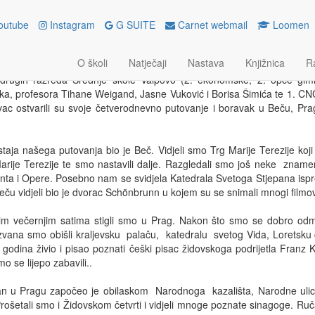
outube
Instagram
G SUITE
Carnet webmail
Loomen
OVANJE U BEČ, PRAG I BRATI
O školi
Natječaji
Nastava
Knjižnica
R
ka 2025.
drugih razreda Srednje škole Valpovo (2. ekonomske, 2. opće gimnazi
ka, profesora Tihane Weigand, Jasne Vuković i Borisa Šimića te 1. C
ac ostvarili su svoje četverodnevno putovanje i boravak u Beču, Prag
taja našega putovanja bio je Beč. Vidjeli smo Trg Marije Terezije koji
arije Terezije te smo nastavili dalje. Razgledali smo još neke zname
ta i Opere. Posebno nam se svidjela Katedrala Svetoga Stjepana ispred
ču vidjeli bio je dvorac Schönbrunn u kojem su se snimali mnogi filmovi 
jim večernjim satima stigli smo u Prag. Nakon što smo se dobro odmo
zvana smo obišli kraljevsku palaču, katedralu svetog Vida, Loretsku cr
 godina živio i pisao poznati češki pisac židovskoga podrijetla Franz
o se lijepo zabavili..
an u Pragu započeo je obilaskom Narodnoga kazališta, Narodne ulic
rošetali smo i Židovskom četvrti i vidjeli mnoge poznate sinagoge. Ruča