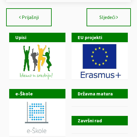
Prijašnji
Sljedeći
Upisi
EU projekti
e-Škole
Državna matura
Završni rad