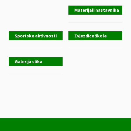
Materijali nastavnika
Sportske aktivnosti
Zvjezdice škole
Galerija slika