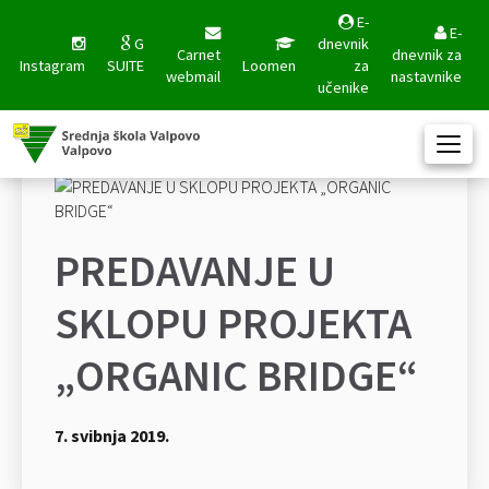
E-
E-
G
dnevnik
Carnet
dnevnik za
Instagram
SUITE
Loomen
za
webmail
nastavnike
učenike
PREDAVANJE U
SKLOPU PROJEKTA
„ORGANIC BRIDGE“
7. svibnja 2019.