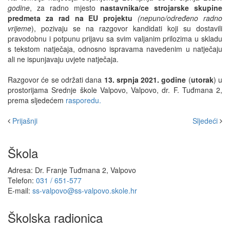
godine
, za radno mjesto
nastavnika/ce strojarske skupine
predmeta za rad na EU projektu
(nepuno/određeno radno
vrijeme
), pozivaju se na razgovor kandidati koji su dostavili
pravodobnu i potpunu prijavu sa svim valjanim prilozima u skladu
s tekstom natječaja, odnosno ispravama navedenim u natječaju
ali ne ispunjavaju uvjete natječaja.
Razgovor će se održati dana
13. srpnja 2021. godine
(
utorak
) u
prostorijama Srednje škole Valpovo, Valpovo, dr. F. Tuđmana 2,
prema sljedećem
rasporedu.
Prijašnji
Sljedeći
Škola
Adresa: Dr. Franje Tuđmana 2, Valpovo
Telefon:
031 / 651-577
E-mail:
ss-valpovo@ss-valpovo.skole.hr
Školska radionica