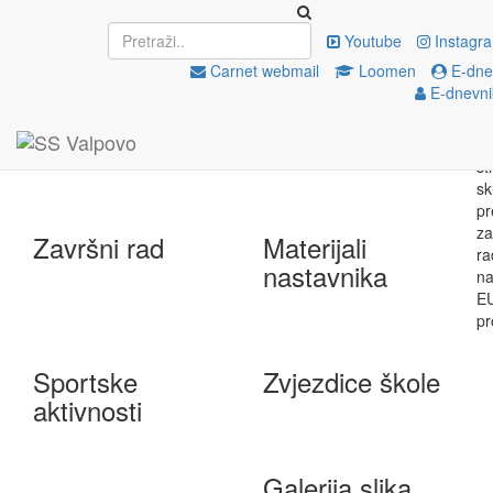
Upisi
EU projekti
Youtube
Instagr
Carnet webmail
Loomen
E-dnev
E-dnevni
e-Škole
Državna matura
Završni rad
Materijali
nastavnika
Sportske
Zvjezdice škole
aktivnosti
Galerija slika