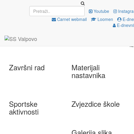
Upisi
EU projekti
Youtube
Instagr
Carnet webmail
Loomen
E-dnev
E-dnevni
e-Škole
Državna matura
Završni rad
Materijali
nastavnika
Sportske
Zvjezdice škole
aktivnosti
Galerija slika