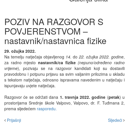
POZIV NA RAZGOVOR S
POVJERENSTVOM –
nastavnik/nastavnica fizike
29. ožujka 2022.
Na temelju natječaja objavljenog
14.
do
22. ožujka 2022. godine
,
za radno mjesto
nastavnik/ca fizike
(nepuno/određeno radno
vrijeme
), pozivaju se na razgovor kandidati koji su dostavili
pravodobnu i potpunu prijavu sa svim valjanim prilozima u skladu
s tekstom natječaja, odnosno ispravama navedenim u natječaju i
ispunjavaju uvjete natječaja.
Razgovor će se održati dana
1. travnja 2022. godine
(
petak
) u
prostorijama Srednje škole Valpovo, Valpovo, dr. F. Tuđmana 2,
prema sljedećem
rasporedu.
Prijašnji
Sljedeći