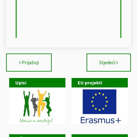
Prijašnji
Sljedeći
Upisi
EU projekti