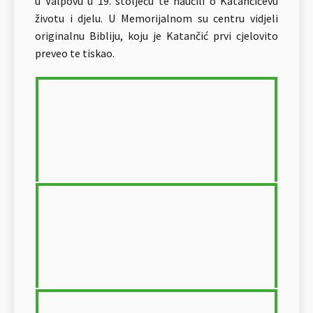
u Valpovu u 19. stoljeću te naučili o Katančićevu
životu i djelu. U Memorijalnom su centru vidjeli
originalnu Bibliju, koju je Katančić prvi cjelovito
preveo te tiskao.