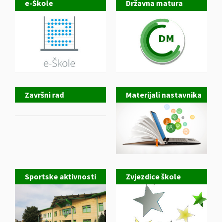
e-Škole
Državna matura
Završni rad
Materijali nastavnika
Sportske aktivnosti
Zvjezdice škole