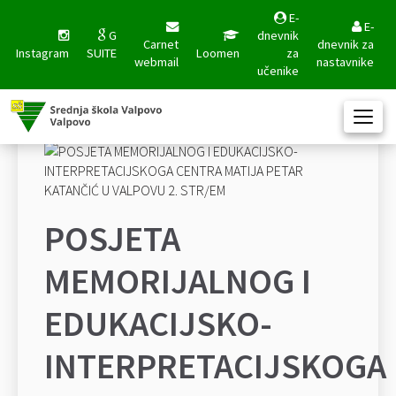
E-
E-
G
dnevnik
Carnet
dnevnik za
Instagram
SUITE
Loomen
za
webmail
nastavnike
učenike
POSJETA
MEMORIJALNOG I
EDUKACIJSKO-
INTERPRETACIJSKOGA