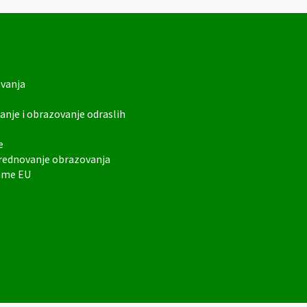
ovanja
anje i obrazovanje odraslih
e
vrednovanje obrazovanja
rame EU