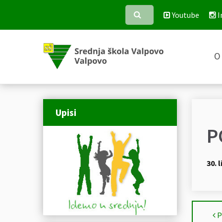
Youtube
I
O 
Upisi
P
30. 
P