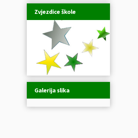
Zvjezdice škole
Galerija slika