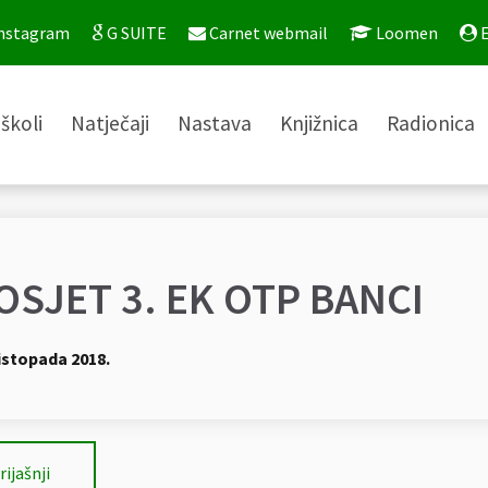
nstagram
G SUITE
Carnet webmail
Loomen
E
školi
Natječaji
Nastava
Knjižnica
Radionica
OSJET 3. EK OTP BANCI
listopada 2018.
rijašnji