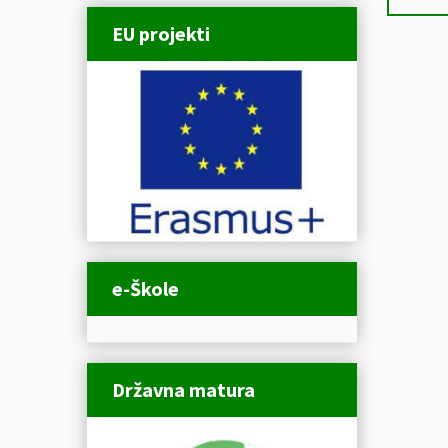
EU projekti
e-Škole
Državna matura