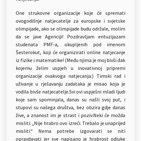
One strukovne organizacije koje će spremati
ovogodišnje natjecatelje za europske i svjetske
olimpijade, ako se olimpijade budu održale, molim
da se jave Agenciji! Pozdravljam entuzijazam
studenata PMF-a, okupljenih pod imenom
Šesterokut, koji će organizirati online natjecanje
iz fizike i matematike! (Među njima je moj bivši đak
kojemu želim uspjeh u inovativnoj pripremi
organizacije ovakvoga natjecanja.) Timski rad i
uživanje u rješavanju zadataka je misao koja je
vodila bivše natjecatelje.Svi ovi uspješni mladi ljudi
koje sam spominjala, danas su našli svoj put, i
stupovi su našega društva, bez obzira gdje danas
žive, a znanost im je strast i poziv.Neki će možda
misliti: „Nije hrabro ovo izreći. Trebalo je unaprijed
misliti.“ Nema potrebe izgovarati se niti
opravdavati jer sve napisano je hrabrost odluke