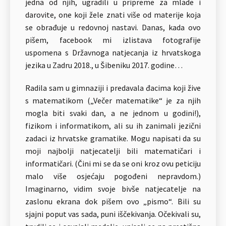
jedna od njih, ugradili u pripreme za mlade i
darovite, one koji žele znati više od materije koja
se obrađuje u redovnoj nastavi. Danas, kada ovo
pišem, facebook mi izlistava fotografije
uspomena s Državnoga natjecanja iz hrvatskoga
jezika u Zadru 2018., u Šibeniku 2017. godine…
Radila sam u gimnaziji i predavala đacima koji žive
s matematikom („Večer matematike“ je za njih
mogla biti svaki dan, a ne jednom u godini!),
fizikom i informatikom, ali su ih zanimali jezični
zadaci iz hrvatske gramatike. Mogu napisati da su
moji najbolji natjecatelji bili matematičari i
informatičari. (Čini mi se da se oni kroz ovu peticiju
malo više osjećaju pogođeni nepravdom.)
Imaginarno, vidim svoje bivše natjecatelje na
zaslonu ekrana dok pišem ovo „pismo“. Bili su
sjajni poput vas sada, puni iščekivanja. Očekivali su,