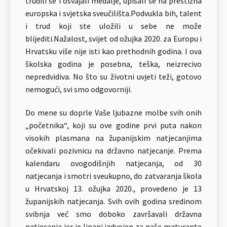
trudili se i osvajali medalje, upisali se na prestižna
europska i svjetska sveučilišta.Podvukla bih, talent
i trud koji ste uložili u sebe ne može
blijediti.Nažalost, svijet od ožujka 2020. za Europu i
Hrvatsku više nije isti kao prethodnih godina. I ova
školska godina je posebna, teška, neizrecivo
nepredvidiva. No što su životni uvjeti teži, gotovo
nemogući, svi smo odgovorniji.
Do mene su doprle Vaše ljubazne molbe svih onih
„početnika“, koji su ove godine prvi puta nakon
visokih plasmana na županijskim natjecanjima
očekivali pozivnicu na državno natjecanje. Prema
kalendaru ovogodišnjih natjecanja, od 30
natjecanja i smotri sveukupno, do zatvaranja škola
u Hrvatskoj 13. ožujka 2020., provedeno je 13
županijskih natjecanja. Svih ovih godina sredinom
svibnja već smo doboko završavali državna
natjecanja jer je lipanj izdvojen za naše maturante