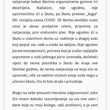
natjecanje kakvo đacima organiziramo gotovo tri
desetljeća. Nažalost, nije ugodno, nije
optimistično ići u školu, pa školu prekine „kuga“
XXI. stoljeća zvana COVID- 19. Netko nevidljiv zvani
virus je ukrao proljetne izlete, pripreme za
natjecanja, prvi maturalni ples. Nije ugodno ići u
školu u vlastitom domu uz roditelje u drugoj sobi
koji poput vas rade u uredu na daljinu. Nije ugodno
pored neizvjesnosti, potresa koji je srušio najljepše
uspomene u sobi jednoga jutra iznenada, dočekati
vijest da nema povratka u školu do kraja ove
školske godine, da nema natjecanja na koja ste se
spremali, više za radnim stolom svoje sobe nego u
učionici škole, što bi bilo draže i prirodnije.
Mogu na sebe preuzeti moralnu odgovornost zato
što imam duboko razumijevanje za sve one sate i
dane koje su moji kolege, vaši profesori, a ja sam