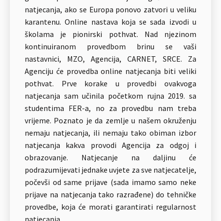
natjecanja, ako se Europa ponovo zatvori u veliku
karantenu. Online nastava koja se sada izvodi u
školama je pionirski pothvat. Nad njezinom
kontinuiranom provedbom brinu se vaši
nastavnici, MZO, Agencija, CARNET, SRCE. Za
Agenciju će provedba online natjecanja biti veliki
pothvat. Prve korake u provedbi ovakvoga
natjecanja sam učinila početkom rujna 2019. sa
studentima FER-a, no za provedbu nam treba
vrijeme. Poznato je da zemlje u našem okruženju
nemaju natjecanja, ili nemaju tako obiman izbor
natjecanja kakva provodi Agencija za odgoj i
obrazovanje. Natjecanje na daljinu će
podrazumijevati jednake uvjete za sve natjecatelje,
počevši od same prijave (sada imamo samo neke
prijave na natjecanja tako razrađene) do tehničke
provedbe, koja će morati garantirati regularnost
natjecanja.