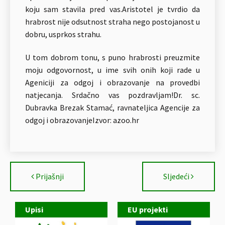
koju sam stavila pred vas.Aristotel je tvrdio da
hrabrost nije odsutnost straha nego postojanost u
dobru, usprkos strahu.
U tom dobrom tonu, s puno hrabrosti preuzmite
moju odgovornost, u ime svih onih koji rade u
Ageniciji za odgoj i obrazovanje na provedbi
natjecanja. Srdačno vas pozdravljam!Dr. sc.
Dubravka Brezak Stamać, ravnateljica Agencije za
odgoj i obrazovanjeIzvor: azoo.hr
Prijašnji
Sljedeći
Upisi
EU projekti