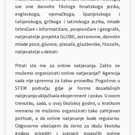
sve one darovite filologe hrvatskoga jezika,
engleskoga, njemačkoga, španjolskoga i
talijanskoga, grčkoga i latinskoga jezika, mlade
tehničare i informatičare, povjesničare i geografe,
natjecatelje projekta GLOBE, astronome, darovite
mlade pisce, glumce, plesače, glazbenike, filozofe,
natjecatelje u debati.
Pitali ste me za online natjecanja. Zašto ne
možemo organizirati online natjecanja!? Agencija
sada nije spremna za takvu provedbu. Pogotovo u
STEM području gdje je forma dosadašnjih
natjecanja uključivala eksperiment i pokus. U ovom
trenutku, sada, u ovoj školskoj godini, u kratkom
vremenu ne možemo organizirati tako zahtjevan
pothvat, a da online natjecanje bude regularno.
Odgovorno obećajem da ćemo za iduću školsku
godinu prirediti i scenarij mogućih online