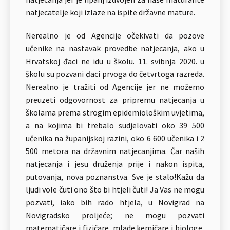
natjecatelje koji izlaze na ispite državne mature.
Nerealno je od Agencije očekivati da pozove
učenike na nastavak provedbe natjecanja, ako u
Hrvatskoj đaci ne idu u školu. 11. svibnja 2020. u
školu su pozvani đaci prvoga do četvrtoga razreda.
Nerealno je tražiti od Agencije jer ne možemo
preuzeti odgovornost za pripremu natjecanja u
školama prema strogim epidemiološkim uvjetima,
a na kojima bi trebalo sudjelovati oko 39 500
učenika na županijskoj razini, oko 6 600 učenika i 2
500 metora na državnim natjecanjima. Čar naših
natjecanja i jesu druženja prije i nakon ispita,
putovanja, nova poznanstva. Sve je stalo!Kažu da
ljudi vole čuti ono što bi htjeli čuti! Ja Vas ne mogu
pozvati, iako bih rado htjela, u Novigrad na
Novigradsko proljeće; ne mogu pozvati
matematičare i fizičare, mlade kemičare i biologe,