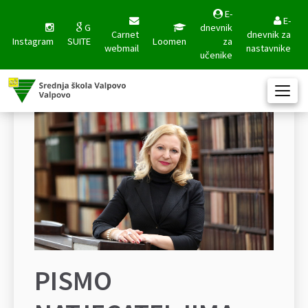
E-
E-
G
dnevnik
Carnet
dnevnik za
Instagram
SUITE
Loomen
za
webmail
nastavnike
učenike
PISMO