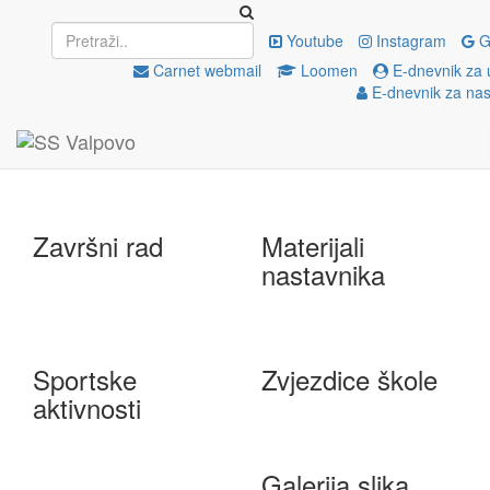
Upisi
EU projekti
Youtube
Instagram
G
Carnet webmail
Loomen
E-dnevnik za 
E-dnevnik za nas
e-Škole
Državna matura
Završni rad
Materijali
nastavnika
Sportske
Zvjezdice škole
aktivnosti
Galerija slika