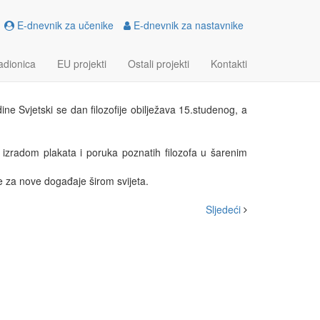
E-dnevnik za učenike
E-dnevnik za nastavnike
 FILOZOFIJE
adionica
EU projekti
Ostali projekti
Kontakti
ine Svjetski se dan filozofije obilježava 15.studenog, a
li izradom plakata i poruka poznatih filozofa u šarenim
ve za nove događaje širom svijeta.
Sljedeći