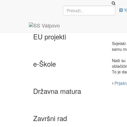
Upisi
Y
OBI
19. stu
EU projekti
Svjetski
samu man
Naši su 
e-Škole
oblačićim
To je da
Prijašnj
Državna matura
Završni rad