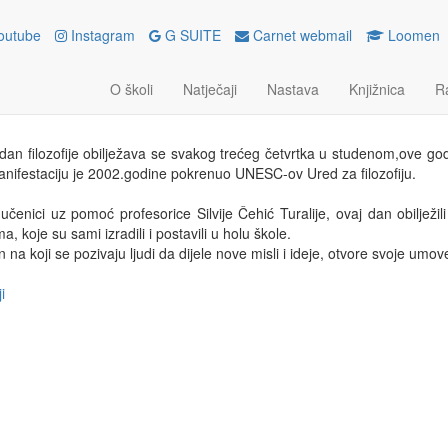
outube
Instagram
G SUITE
Carnet webmail
Loomen
LJEŽAVANJE SVJETSKOG DANA
O školi
Natječaji
Nastava
Knjižnica
R
denoga 2018.
 dan filozofije obilježava se svakog trećeg četvrtka u studenom,ove god
ifestaciju je 2002.godine pokrenuo UNESC-ov Ured za filozofiju.
učenici uz pomoć profesorice Silvije Čehić Turalije, ovaj dan obilježi
a, koje su sami izradili i postavili u holu škole.
n na koji se pozivaju ljudi da dijele nove misli i ideje, otvore svoje umo
i