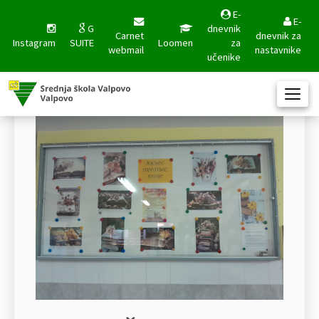
E-
E-
G
dnevnik
Carnet
dnevnik za
Instagram
SUITE
Loomen
za
webmail
nastavnike
učenike