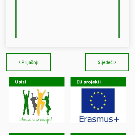
Prijašnji
Sljedeći
Upisi
EU projekti