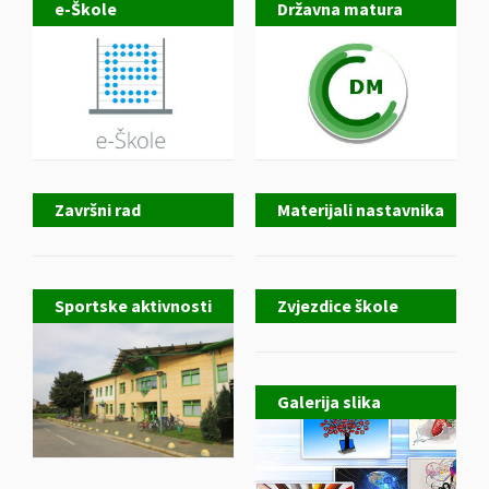
e-Škole
Državna matura
Završni rad
Materijali nastavnika
Sportske aktivnosti
Zvjezdice škole
Galerija slika