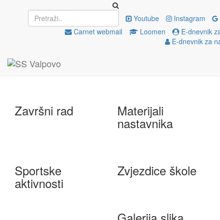
Upisi
EU projekti
Youtube
Instagram
Carnet webmail
Loomen
E-dnevnik z
E-dnevnik za n
e-Škole
Državna matura
Završni rad
Materijali
nastavnika
Sportske
Zvjezdice škole
aktivnosti
Galerija slika