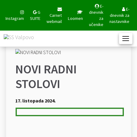
E-
E-
G
dnevnik
Carnet
dnevnik za
Instagram
SUITE
Loomen
za
webmail
nastavnike
učenike
NOVI RADNI
STOLOVI
17. listopada 2024.