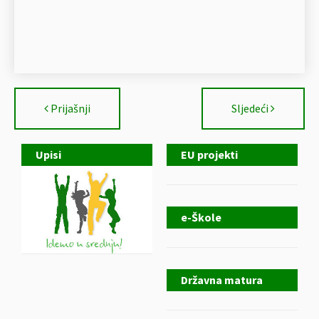
Prijašnji
Sljedeći
Upisi
EU projekti
e-Škole
Državna matura