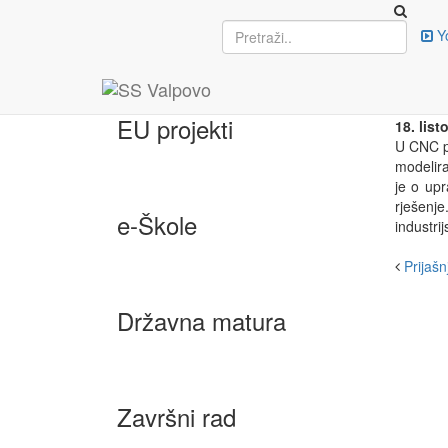
Upisi
Y
NOV
PR
EU projekti
18. lis
U CNC pr
modelira
je o upr
rješenj
e-Škole
industri
Prijašnj
Državna matura
Završni rad