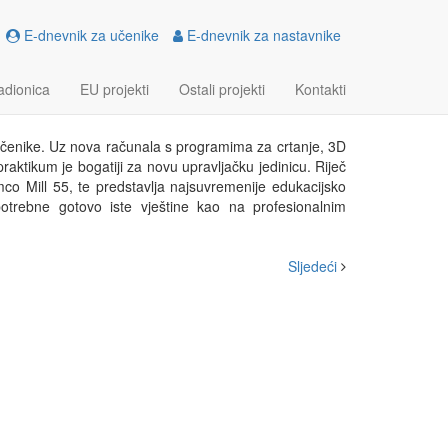
E-dnevnik za učenike
E-dnevnik za nastavnike
EMENS U CNC
adionica
EU projekti
Ostali projekti
Kontakti
čenike. Uz nova računala s programima za crtanje, 3D
raktikum je bogatiji za novu upravljačku jedinicu. Riječ
mco Mill 55, te predstavlja najsuvremenije edukacijsko
potrebne gotovo iste vještine kao na profesionalnim
Sljedeći