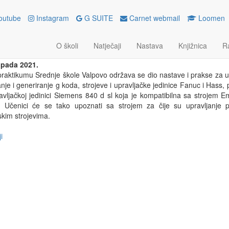
outube
Instagram
G SUITE
Carnet webmail
Loomen
A UPRAVLJAČKA JEDINICA SI
AKTIKUMU ŠKOLE
O školi
Natječaji
Nastava
Knjižnica
R
topada 2021.
aktikumu Srednje škole Valpovo održava se dio nastave i prakse za u
nje i generiranje g koda, strojeve i upravljačke jedinice Fanuc i Hass, p
avljačkoj jedinici Siemens 840 d sl koja je kompatibilna sa strojem E
e. Učenici će se tako upoznati sa strojem za čije su upravljanje 
jskim strojevima.
i