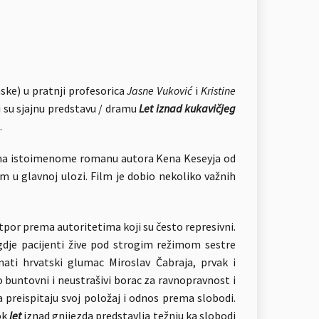
mske) u pratnji profesorica
Jasne Vuković
i
Kristine
i su sjajnu predstavu / dramu
Let iznad
kukavičjeg
.
prema istoimenome romanu autora Kena Keseyja od
 glavnoj ulozi. Film je dobio nekoliko važnih
tpor prema autoritetima koji su često represivni.
 gdje pacijenti žive pod strogim režimom sestre
ati hrvatski glumac Miroslav Čabraja, prvak i
buntovni i neustrašivi borac za ravnopravnost i
 preispitaju svoj položaj i odnos prema slobodi.
ok
let
iznad gnijezda predstavlja težnju ka slobodi