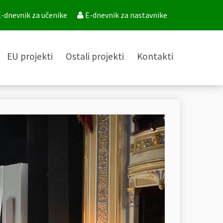
-dnevnik za učenike
E-dnevnik za nastavnike
EU projekti
Ostali projekti
Kontakti