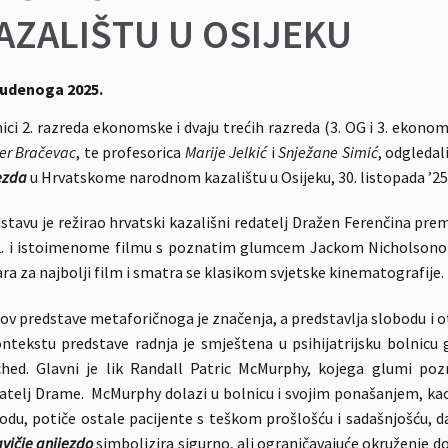
AZALIŠTU U OSIJEKU
tudenoga 2025.
ici 2. razreda ekonomske i dvaju trećih razreda (3. OG i 3. ekono
er Bračevac
, te profesorica
Marije
Jelkić
i
Snježane Simić
, odgledal
ezda
u Hrvatskome narodnom kazalištu u Osijeku, 30. listopada ’25
stavu je režirao hrvatski kazališni redatelj Dražen Ferenčina 
. i istoimenome filmu s poznatim glumcem Jackom Nicholsonom u
ra za najbolji film i smatra se klasikom svjetske kinematografije.
ov predstave metaforičnoga je značenja, a predstavlja slobodu i o
ntekstu predstave radnja je smještena u psihijatrijsku bolnicu
hed. Glavni je lik Randall Patric McMurphy, kojega glumi pozn
atelj Drame. McMurphy dolazi u bolnicu i svojim ponašanjem, kao 
odu, potiče ostale pacijente s teškom prošlošću i sadašnjošću, da
vičje gnijezdo
simbolizira sigurno, ali ograničavajuće okruženje d