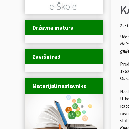
K
3. s
Državna matura
Učen
Najc
gnij
Završni rad
Pred
1962
Oska
Materijali nastavnika
Nasl
U ko
Ratc
ravn
slob
Kuka