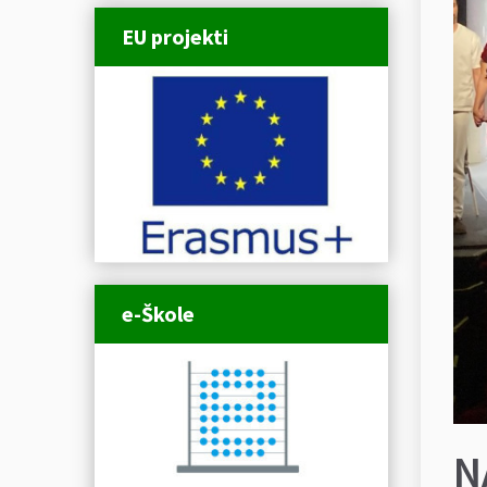
EU projekti
e-Škole
N