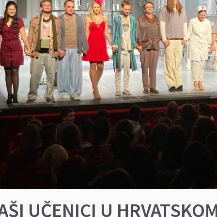
AŠI UČENICI U HRVATSK