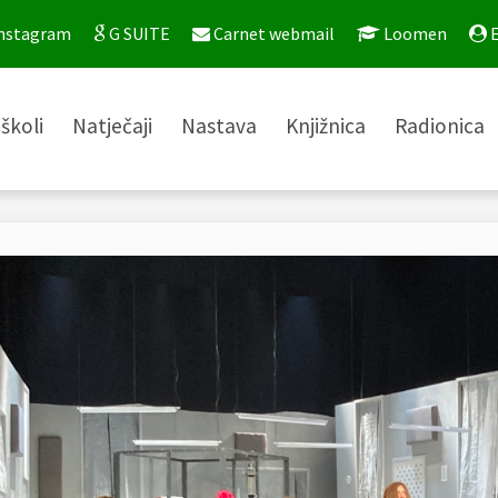
nstagram
G SUITE
Carnet webmail
Loomen
E
školi
Natječaji
Nastava
Knjižnica
Radionica