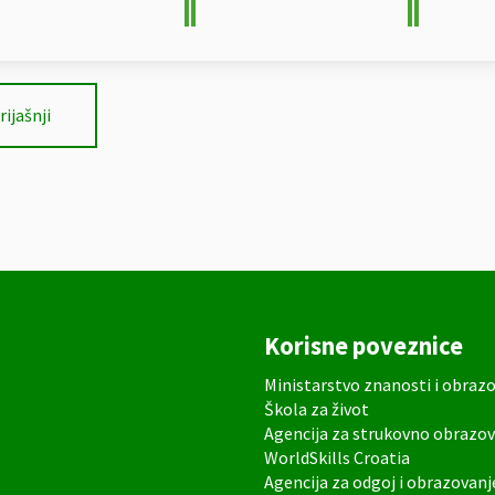
rijašnji
Korisne poveznice
Ministarstvo znanosti i obraz
Škola za život
Agencija za strukovno obrazov
WorldSkills Croatia
Agencija za odgoj i obrazovanj