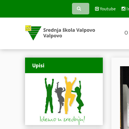
Youtube
I
O 
Upisi