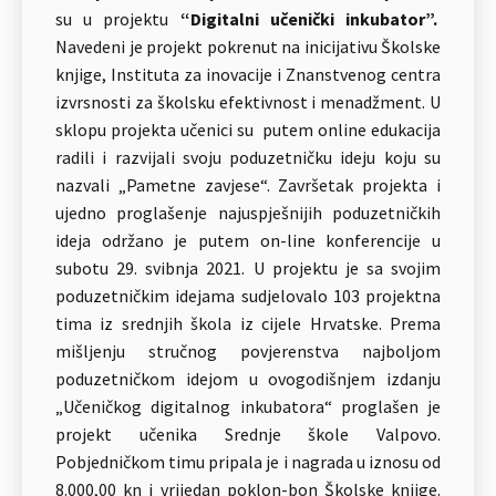
su u projektu
“Digitalni učenički inkubator”.
Navedeni je projekt pokrenut na inicijativu Školske
knjige, Instituta za inovacije i Znanstvenog centra
izvrsnosti za školsku efektivnost i menadžment. U
sklopu projekta učenici su putem online edukacija
radili i razvijali svoju poduzetničku ideju koju su
nazvali „Pametne zavjese“. Završetak projekta i
ujedno proglašenje najuspješnijih poduzetničkih
ideja održano je putem on-line konferencije u
subotu 29. svibnja 2021. U projektu je sa svojim
poduzetničkim idejama sudjelovalo 103 projektna
tima iz srednjih škola iz cijele Hrvatske. Prema
mišljenju stručnog povjerenstva najboljom
poduzetničkom idejom u ovogodišnjem izdanju
„Učeničkog digitalnog inkubatora“ proglašen je
projekt učenika Srednje škole Valpovo.
Pobjedničkom timu pripala je i nagrada u iznosu od
8.000,00 kn i vrijedan poklon-bon Školske knjige.