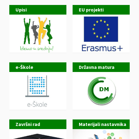
Upisi
EU projekti
e-Škole
Državna matura
Završni rad
Materijali nastavnika