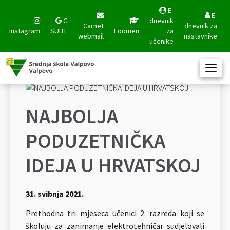
E-
E-
G
dnevnik
Carnet
dnevnik za
Instagram
SUITE
Loomen
za
webmail
nastavnike
učenike
NAJBOLJA
PODUZETNIČKA
IDEJA U HRVATSKOJ
31. svibnja 2021.
Prethodna tri mjeseca učenici 2. razreda koji se
školuju za zanimanje elektrotehničar sudjelovali