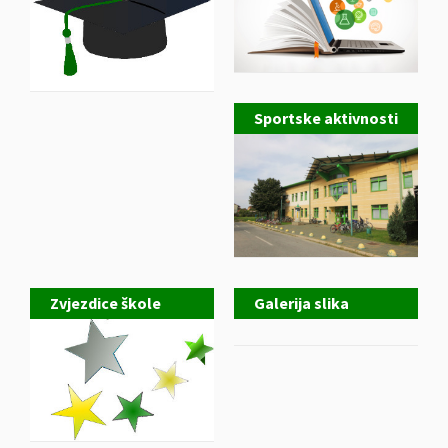
Sportske aktivnosti
Zvjezdice škole
Galerija slika