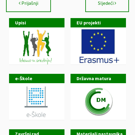
Prijašnji
Sljedeći
Upisi
EU projekti
e-Škole
Državna matura
Završni rad
Materijali nastavnika