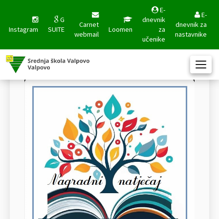
E-
E-
G
dnevnik
Carnet
dnevnik za
Instagram
SUITE
Loomen
za
webmail
nastavnike
učenike