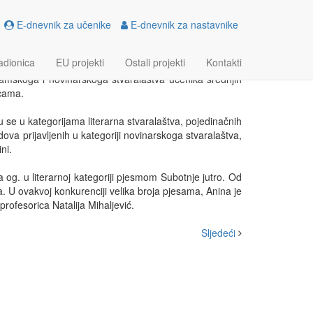
E-dnevnik za učenike
E-dnevnik za nastavnike
adionica
EU projekti
Ostali projekti
Kontakti
amskoga i novinarskoga stvaralaštva učenika srednjih
icama.
u se u kategorijama literarna stvaralaštva, pojedinačnih
a prijavljenih u kategoriji novinarskoga stvaralaštva,
ni.
a og. u literarnoj kategoriji pjesmom Subotnje jutro. Od
a. U ovakvoj konkurenciji velika broja pjesama, Anina je
rofesorica Natalija Mihaljević.
Sljedeći