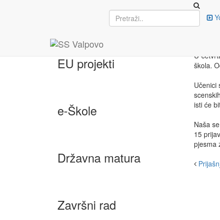
Upisi
Y
ME
14. velj
U četvrt
EU projekti
škola. O
Učenici 
scenskih
isti će 
e-Škole
Naša se
15 prija
pjesma z
Državna matura
Prijašnj
Završni rad