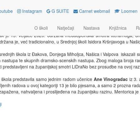
outube
Instagram
G SUITE
Carnet webmail
Loomen
ĐUOPĆINSKI LIDRANO
O školi
Natječaji
Nastava
Knjižnica
R
ače 2020.
ak je 13. veljače 2020. održana međuopćinska smotra literarnoga, dr
držana je, već tradicionalno, u Srednjoj školi Isidora Kršnjavoga u Naš
srednjih škola iz Đakova, Donjega Miholjca, Našica i Valpova iskazali s
 nastupa te skupnih dramsko-scenskih nastupa. Zbog maloga broja radov
biti predstavljeni na županijskoj smotri LiDraNo bez prosudbe na ovoj razi
 škola predstavila samo jednim radom učenice
Ane Vinogradac
iz 3. 
vljenih radova u ovoj kategoriji 13 je bilo pjesama, a samo 2 prozna rad
apažena, nahvaljena i proslijeđena na županijsku razinu. Mentorica je p
i