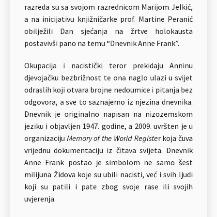
razreda su sa svojom razrednicom Marijom Jelkić,
a na inicijativu knjižničarke prof. Martine Peranić
obilježili Dan sjećanja na žrtve holokausta
postavivši pano na temu “Dnevnik Anne Frank”.
Okupacija i nacistički teror prekidaju Anninu
djevojačku bezbrižnost te ona naglo ulazi u svijet
odraslih koji otvara brojne nedoumice i pitanja bez
odgovora, a sve to saznajemo iz njezina dnevnika.
Dnevnik je originalno napisan na nizozemskom
jeziku i objavljen 1947. godine, a 2009. uvršten je u
organizaciju
Memory of the World Registe
r koja čuva
vrijednu dokumentaciju iz čitava svijeta. Dnevnik
Anne Frank postao je simbolom ne samo šest
milijuna Židova koje su ubili nacisti, već i svih ljudi
koji su patili i pate zbog svoje rase ili svojih
uvjerenja.