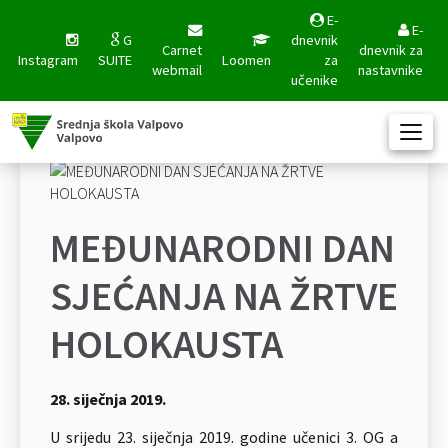
E-
E-
G
dnevnik
Carnet
dnevnik za
Instagram
SUITE
Loomen
za
webmail
nastavnike
učenike
MEĐUNARODNI DAN
SJEĆANJA NA ŽRTVE
HOLOKAUSTA
28. siječnja 2019.
U srijedu 23. siječnja 2019. godine učenici 3. OG a