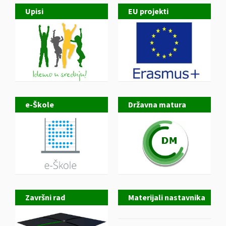
Upisi
EU projekti
e-Škole
Državna matura
Završni rad
Materijali nastavnika