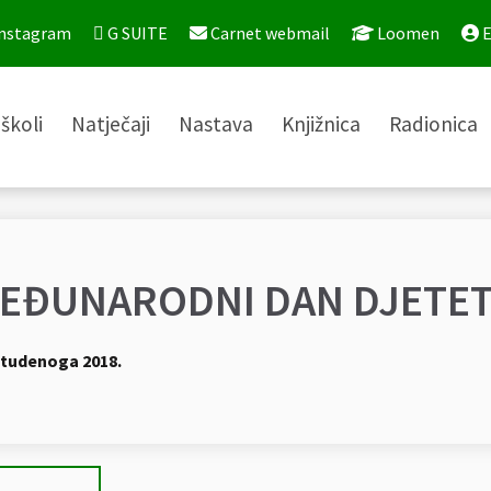
nstagram
G SUITE
Carnet webmail
Loomen
E
školi
Natječaji
Nastava
Knjižnica
Radionica
EĐUNARODNI DAN DJETE
studenoga 2018.