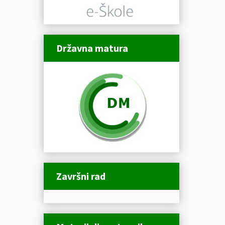
Državna matura
Završni rad