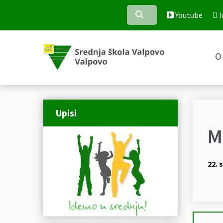
Youtube
I
O 
Upisi
M
22. 