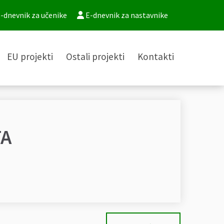
-dnevnik za učenike
E-dnevnik za nastavnike
EU projekti
Ostali projekti
Kontakti
TA