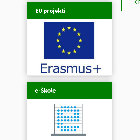
EU projekti
e-Škole