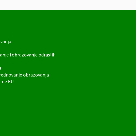
ovanja
anje i obrazovanje odraslih
e
vrednovanje obrazovanja
rame EU