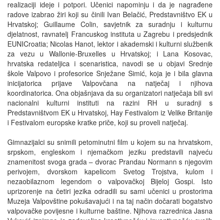
realizaciji ideje i potpori. Učenici napominju i da je nagrađene
radove izabrao žiri koji su činili Ivan Belačić, Predstavništvo EK u
Hrvatskoj; Guillaume Colin, savjetnik za suradnju i kulturnu
djelatnost, ravnatelj Francuskog instituta u Zagrebu i predsjednik
EUNICroatia; Nicolas Hanot, lektor i akademski i kulturni službenik
za vezu u Wallonie-Bruxelles u Hrvatskoj; i Lana Kosovac,
hrvatska redateljica i scenaristica, navodi se u objavi Srednje
škole Valpovo i profesorice Snježane Simić, koja je i bila glavna
inicijatorica prijave Valpovčana na natječaj i njihova
koordinatorica. Ona objašnjava da su organizatori natječaja bili svi
nacionalni kulturni instituti na razini RH u suradnji s
Predstavništvom EK u Hrvatskoj, Hay Festivalom iz Velike Britanije
i Festivalom europske kratke priče, koji su proveli natječaj.
Gimnazijalci su snimili petominutni film u kojem su na hrvatskom,
srpskom, engleskom i njemačkom jeziku predstavili najveću
znamenitost svoga grada – dvorac Prandau Normann s njegovim
perivojem, dvorskom kapelicom Svetog Trojstva, kulom i
nezaobilaznom legendom o valpovačkoj Bijeloj Gospi. Isto
uprizorenje na četiri jezika odradili su sami učenici u prostorima
Muzeja Valpovštine pokušavajući i na taj način dočarati bogatstvo
valpovačke povijesne i kulturne baštine. Njihova razrednica Jasna