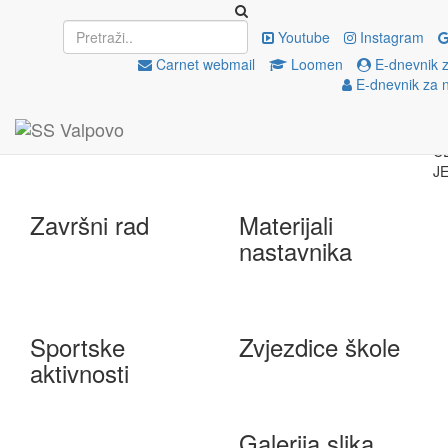
Upisi
EU projekti
Youtube
Instagram
Carnet webmail
Loomen
E-dnevnik z
E-dnevnik za 
e-Škole
Državna matura
Završni rad
Materijali
nastavnika
Sportske
Zvjezdice škole
aktivnosti
Galerija slika