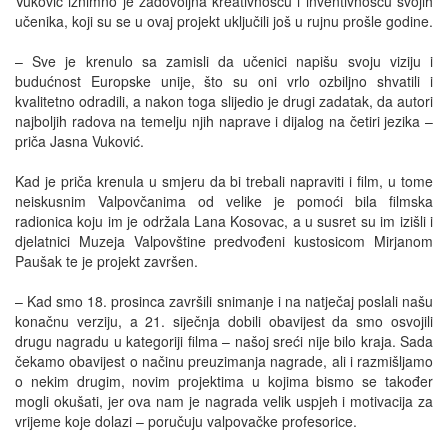
Vuković iznimno je zadovoljna kreativnošću i inventivnošću svojih
učenika, koji su se u ovaj projekt uključili još u rujnu prošle godine.
– Sve je krenulo sa zamisli da učenici napišu svoju viziju i
budućnost Europske unije, što su oni vrlo ozbiljno shvatili i
kvalitetno odradili, a nakon toga slijedio je drugi zadatak, da autori
najboljih radova na temelju njih naprave i dijalog na četiri jezika –
priča Jasna Vuković.
Kad je priča krenula u smjeru da bi trebali napraviti i film, u tome
neiskusnim Valpovčanima od velike je pomoći bila filmska
radionica koju im je održala Lana Kosovac, a u susret su im izišli i
djelatnici Muzeja Valpovštine predvođeni kustosicom Mirjanom
Paušak te je projekt završen.
– Kad smo 18. prosinca završili snimanje i na natječaj poslali našu
konačnu verziju, a 21. siječnja dobili obavijest da smo osvojili
drugu nagradu u kategoriji filma – našoj sreći nije bilo kraja. Sada
čekamo obavijest o načinu preuzimanja nagrade, ali i razmišljamo
o nekim drugim, novim projektima u kojima bismo se također
mogli okušati, jer ova nam je nagrada velik uspjeh i motivacija za
vrijeme koje dolazi – poručuju valpovačke profesorice.