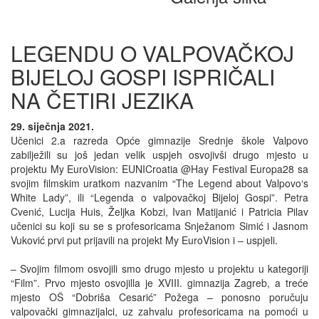
LEGENDU O VALPOVAČKOJ
BIJELOJ GOSPI ISPRIČALI
NA ČETIRI JEZIKA
29. siječnja 2021.
Učenici 2.a razreda Opće gimnazije Srednje škole Valpovo
zabilježili su još jedan velik uspjeh osvojivši drugo mjesto u
projektu My EuroVision: EUNICroatia @Hay Festival Europa28 sa
svojim filmskim uratkom nazvanim “The Legend about Valpovo‘s
White Lady”, ili “Legenda o valpovačkoj Bijeloj Gospi”. Petra
Cvenić, Lucija Huis, Željka Kobzi, Ivan Matijanić i Patricia Pilav
učenici su koji su se s profesoricama Snježanom Simić i Jasnom
Vuković prvi put prijavili na projekt My EuroVision i – uspjeli.
– Svojim filmom osvojili smo drugo mjesto u projektu u kategoriji
“Film”. Prvo mjesto osvojilla je XVIII. gimnazija Zagreb, a treće
mjesto OŠ “Dobriša Cesarić” Požega – ponosno poručuju
valpovački gimnazijalci, uz zahvalu profesoricama na pomoći u