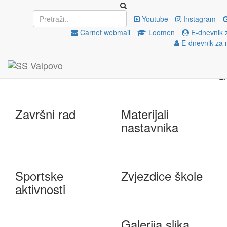
Upisi
EU projekti
Youtube
Instagram
Carnet webmail
Loomen
E-dnevnik 
E-dnevnik za 
e-Škole
Državna matura
Završni rad
Materijali
nastavnika
Sportske
Zvjezdice škole
aktivnosti
Galerija slika