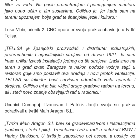
filter za vodu. Na poslu promatranjem i pomaganjem mentoru
jako puno učim o tim sustavima. Odlično je, jer kada sam na
terenu upoznajem bolje grad te španjolski jezik i kulturu.“
Luka Vicić, učenik 2. CNC operater svoju praksu obavio je u tvrtki
Tellsa.
„TELLSA je španjolski proizvođač i distributer industrijskih,
prehrambenih i ugostiteljskih strojeva od davne 1921. Ja sam
imao priliku izvesti instalaciju jednog od tih strojeva, izašli smo na
teren u grad izvan Zaragoze te nakon poduže vožnje stigli u
restoran gdje smo postavili dva uređaja i novi protok ventilacije.
TELLSA se također bavi servisom određenih vrsta aparata i
strojeva. Odlično mi je bilo vidjeti druge gradove radom na terenu,
ali i steći novo znanje obavljajući rad u radionici.“
Učenici Domagoj Tivanovac i Patrick Janjić svoju su praksu
odrađivali u tvrtki Main Aragon S.L.
„Tvrtka Main Aragon S.L bavi se građevinarstvom i instalacijama
(vodovod, struja i plin). Trenutačno tvrtka radi u autokući BMW i
Harley Davidson. U tvrtki je zaposleno pet osoba, a posluje od