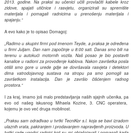
2013. godine. Na praksi su učenici učili provlačiti kabele kroz
zidove, spajati utičnice i rasvjetu, organizirali su spremište
materijala i pomagali radnicima u prenošenju materijala i
spajanju.“
A evo kako je to opisao Domagoj:
„Radimo u skupini firmi pod imenom Teyde, a praksa je određena
u firmi Juljam. Dan nam započinje u 8:00 sati. Danas smo bili na
terenu u autokući motornih vozila. Naš posao je bio postaviti
kanalice u radioni za provođenje kablova. Nakon završetka posla
otišli smo gore u urede gdje se dovršavala rasvjeta i detektori
dima vatrodojavnog sustava na stropu pa smo pomogli sa
završetkom instalacija. Dan je završio čišćenjem radnog
prostora.“
I za kraj, imamo još malo predstavljanja naših sjajnih učenika, pa
evo od našeg iskusnog Mihaela Kozine, 3. CNC operatera,
kojemu je ovo već druga mobilnost.
„Praksu sam odrađivao u tvrtki TecniKor s.l. koja se bavi izradom
ulaznih vrata, pakiranjem i prodavanjem napravljenih proizvoda. U
tvrtki rade ugodni radnici koji su mi objašnjavali i pomagali kada