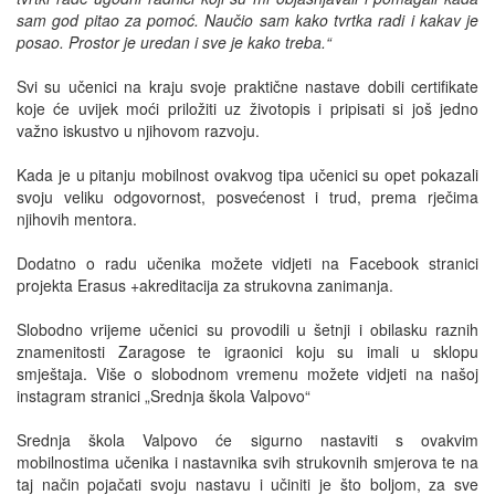
sam god pitao za pomoć. Naučio sam kako tvrtka radi i kakav je
posao. Prostor je uredan i sve je kako treba.“
Svi su učenici na kraju svoje praktične nastave dobili certifikate
koje će uvijek moći priložiti uz životopis i pripisati si još jedno
važno iskustvo u njihovom razvoju.
Kada je u pitanju mobilnost ovakvog tipa učenici su opet pokazali
svoju veliku odgovornost, posvećenost i trud, prema rječima
njihovih mentora.
Dodatno o radu učenika možete vidjeti na Facebook stranici
projekta Erasus +akreditacija za strukovna zanimanja.
Slobodno vrijeme učenici su provodili u šetnji i obilasku raznih
znamenitosti Zaragose te igraonici koju su imali u sklopu
smještaja. Više o slobodnom vremenu možete vidjeti na našoj
instagram stranici „Srednja škola Valpovo“
Srednja škola Valpovo će sigurno nastaviti s ovakvim
mobilnostima učenika i nastavnika svih strukovnih smjerova te na
taj način pojačati svoju nastavu i učiniti je što boljom, za sve