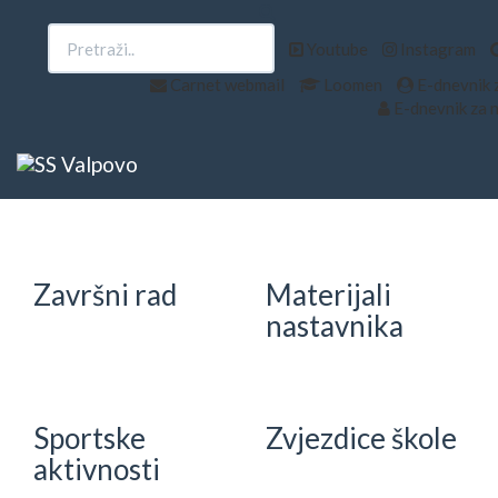
Upisi
EU projekti
Youtube
Instagram
Carnet webmail
Loomen
E-dnevnik 
E-dnevnik za 
e-Škole
Državna
matura
Završni rad
Materijali
nastavnika
Sportske
Zvjezdice škole
aktivnosti