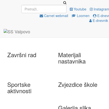
Upisi
EU projekti
Youtube
Instagra
Carnet webmail
Loomen
E-dnevn
E-dnevnik 
e-Škole
Državna matura
Završni rad
Materijali
nastavnika
Sportske
Zvjezdice škole
aktivnosti
Galerija slika