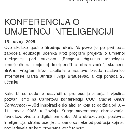
KONFERENCIJA O
UMJETNOJ INTELIGENCIJI
15. travnja 2025.
Ove školske godine
Srednja škola Valpovo
je po prvi puta
započela edukaciju učenika kroz program projekta o umjetnoj
inteligenciji pod nazivom „Primjena digitalnih tehnologija
temeljenih na umjetnoj inteligenciji u obrazovanju“, skraćeno
BrAIn.
Program kroz fakultativnu nastavu izvode nastavnice
informatike Marija Jutriša i Anja Bratuševac, a koji pohađa 25
učenika.
Kako bi se dodatno usavršili u prenošenju znanja i vještina
pozvani smo na Carnetovu konferenciju
CUC
(
Carnet Users
Conference
) – „
Od inspiracije do akcije
“ koja se održala od 9. –
11. travnja 2025. u Rovinju. Snaga suvremenog obrazovanja,
ravnoteža života u digitalnom dobu, AI u obrazovanju, poslovna
inteligencija, strojno učenje …, samo su neke od područja koja su
prevladavala tijekom programa konferencije.