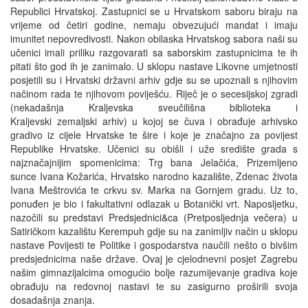
Republici Hrvatskoj. Zastupnici se u Hrvatskom saboru biraju na
vrijeme od četiri godine, nemaju obvezujući mandat i imaju
imunitet nepovredivosti. Nakon obilaska Hrvatskog sabora naši su
učenici imali priliku razgovarati sa saborskim zastupnicima te ih
pitati što god ih je zanimalo. U sklopu nastave Likovne umjetnosti
posjetili su i Hrvatski državni arhiv gdje su se upoznali s njihovim
načinom rada te njihovom poviješću. Riječ je o secesijskoj zgradi
(nekadašnja Kraljevska sveučilišna biblioteka i
Kraljevski zemaljski arhiv) u kojoj se čuva i obrađuje arhivsko
gradivo iz cijele Hrvatske te šire i koje je značajno za povijest
Republike Hrvatske. Učenici su obišli i uže središte grada s
najznačajnijim spomenicima: Trg bana Jelačića, Prizemljeno
sunce Ivana Kožarića, Hrvatsko narodno kazalište, Zdenac života
Ivana Meštrovića te crkvu sv. Marka na Gornjem gradu. Uz to,
ponuđen je bio i fakultativni odlazak u Botanički vrt. Naposljetku,
nazočili su predstavi Predsjednici&ca (Pretposljednja večera) u
Satiričkom kazalištu Kerempuh gdje su na zanimljiv način u sklopu
nastave Povijesti te Politike i gospodarstva naučili nešto o bivšim
predsjednicima naše države. Ovaj je cjelodnevni posjet Zagrebu
našim gimnazijalcima omogućio bolje razumijevanje gradiva koje
obrađuju na redovnoj nastavi te su zasigurno proširili svoja
dosadašnja znanja.