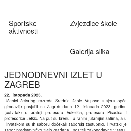
Sportske
Zvjezdice škole
aktivnosti
Galerija slika
JEDNODNEVNI IZLET U
ZAGREB
22. listopada 2023.
Učenici četvrtog razreda Srednje škole Valpovo smjera opće
gimnazije posjetili su Zagreb dana 12. listopada 2023. godine
(četvrtak) u pratnji profesora Vukelića, profesora Pisačića i
profesorice Jelkić. Na put su krenuli u ranim jutarnjim satima, a u
Hrvatskom su ih saboru dočekali saborski zastupnici. Hrvatski je
sabor predstavničko tijelo građana i nositelj zakonodavne vlasti u