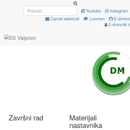
Upisi
EU projekti
Youtube
Instagram
Carnet webmail
Loomen
E-dnevni
E-dnevnik z
e-Škole
Državna matura
Završni rad
Materijali
nastavnika