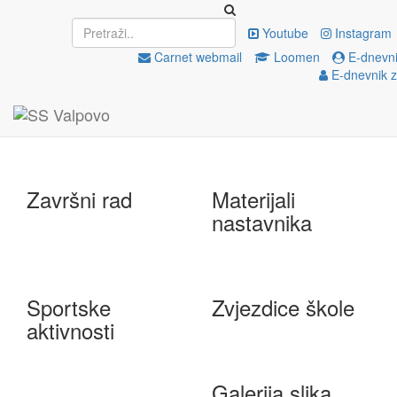
Upisi
EU projekti
Youtube
Instagram
Carnet webmail
Loomen
E-dnevni
E-dnevnik z
e-Škole
Državna matura
Završni rad
Materijali
nastavnika
Sportske
Zvjezdice škole
aktivnosti
Galerija slika