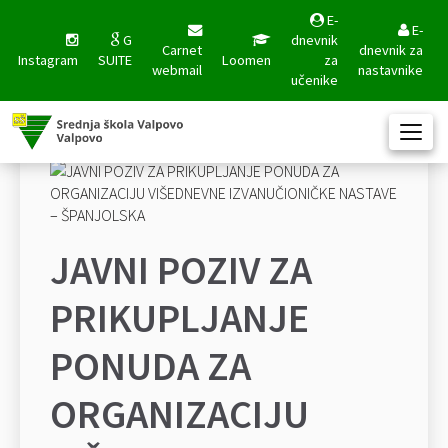
E-
E-
G
dnevnik
Carnet
dnevnik za
Instagram
SUITE
Loomen
za
webmail
nastavnike
učenike
JAVNI POZIV ZA
PRIKUPLJANJE
PONUDA ZA
ORGANIZACIJU