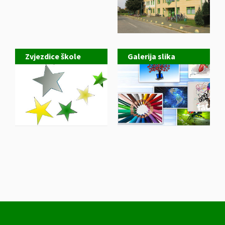
Zvjezdice škole
Galerija slika