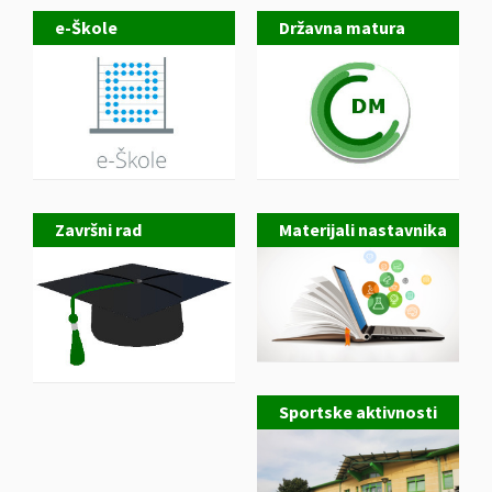
e-Škole
Državna matura
Završni rad
Materijali nastavnika
Sportske aktivnosti