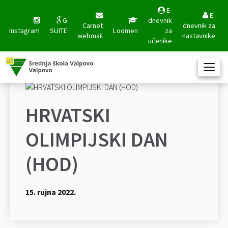
E-
E-
G
dnevnik
Carnet
dnevnik za
Instagram
SUITE
Loomen
za
webmail
nastavnike
učenike
HRVATSKI
OLIMPIJSKI DAN
(HOD)
15. rujna 2022.