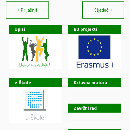
Prijašnji
Sljedeći
Upisi
EU projekti
e-Škole
Državna matura
Završni rad