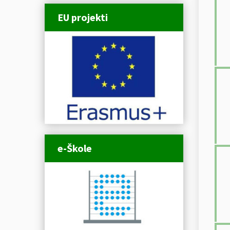
EU projekti
e-Škole