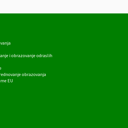
ovanja
anje i obrazovanje odraslih
e
vrednovanje obrazovanja
rame EU