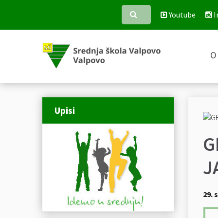
Youtube
I
O 
Upisi
G
J
29. 