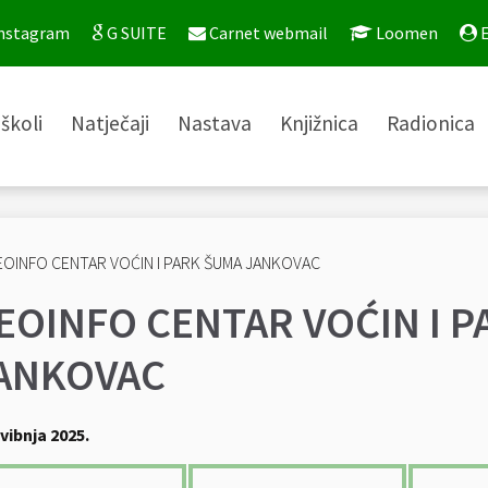
nstagram
G SUITE
Carnet webmail
Loomen
E
školi
Natječaji
Nastava
Knjižnica
Radionica
EOINFO CENTAR VOĆIN I 
ANKOVAC
svibnja 2025.