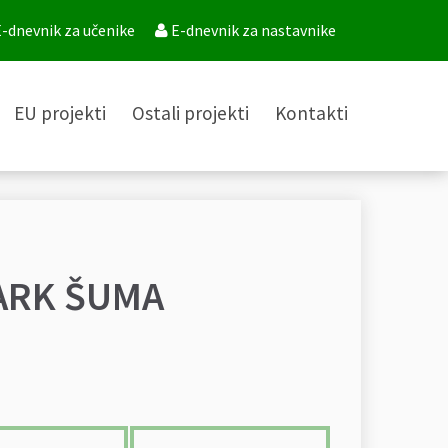
-dnevnik za učenike
E-dnevnik za nastavnike
EU projekti
Ostali projekti
Kontakti
PARK ŠUMA