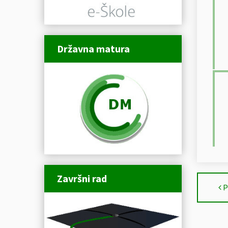
Državna matura
Završni rad
P