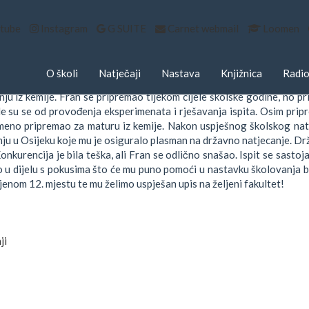
tube
Instagram
G SUITE
Carnet webmail
Loomen
AN SAUER
vnja 2019.
O školi
Natječaji
Nastava
Knjižnica
Radio
uer, učenik 4. a razreda opće gimnazije, ove je godine uz mentorst
ju iz kemije. Fran se pripremao tijekom cijele školske godine, no pr
e su se od provođenja eksperimenata i rješavanja ispita. Osim pripre
meno pripremao za maturu iz kemije. Nakon uspješnog školskog natj
ju u Osijeku koje mu je osiguralo plasman na državno natjecanje. Dr
Konkurencija je bila teška, ali Fran se odlično snašao. Ispit se sastoj
 u dijelu s pokusima što će mu puno pomoći u nastavku školovanja bu
enom 12. mjestu te mu želimo uspješan upis na željeni fakultet!
ji