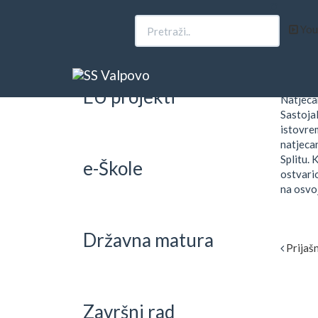
Upisi
You
FR
30. tra
Fran Sa
EU projekti
Natjecan
Sastojal
istovre
natjecan
Splitu. 
e-Škole
ostvario
na osvoj
Državna matura
Prijašn
Završni rad