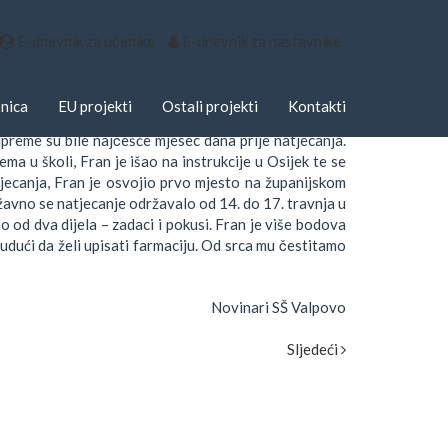
E-dnevnik za učenike
E-dnevnik za nastavnike
nica
EU projekti
Ostali projekti
Kontakti
vo prof. Evice Kovač osvojio 12. mjesto na državnom
ipreme su bile najčešće mjesec dana prije natjecanja.
ma u školi, Fran je išao na instrukcije u Osijek te se
ecanja, Fran je osvojio prvo mjesto na županijskom
žavno se natjecanje održavalo od 14. do 17. travnja u
ao od dva dijela – zadaci i pokusi. Fran je više bodova
dući da želi upisati farmaciju. Od srca mu čestitamo
Novinari SŠ Valpovo
Sljedeći