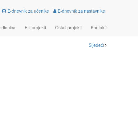
E-dnevnik za učenike
E-dnevnik za nastavnike
AMES, TREASURY AND
adionica
EU projekti
Ostali projekti
Kontakti
Sljedeći