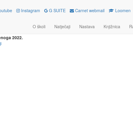
outube
Instagram
G SUITE
Carnet webmail
Loomen
SMUS+ PROJEKT: “DIGITAL G
RARY”
O školi
Natječaji
Nastava
Knjižnica
R
enoga 2022.
i