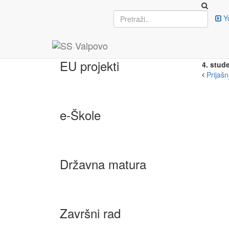
Upisi
Y
ERA
LIB
EU projekti
4. stud
Prijašnj
e-Škole
Državna matura
Završni rad