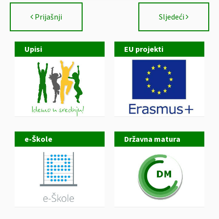
Prijašnji
Sljedeći
Upisi
EU projekti
e-Škole
Državna matura