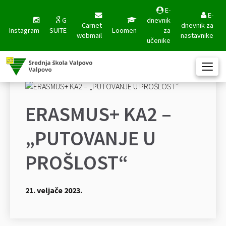
E-
E-
G
dnevnik
Carnet
dnevnik za
Instagram
SUITE
Loomen
za
webmail
nastavnike
učenike
ERASMUS+ KA2 –
„PUTOVANJE U
PROŠLOST“
21. veljače 2023.